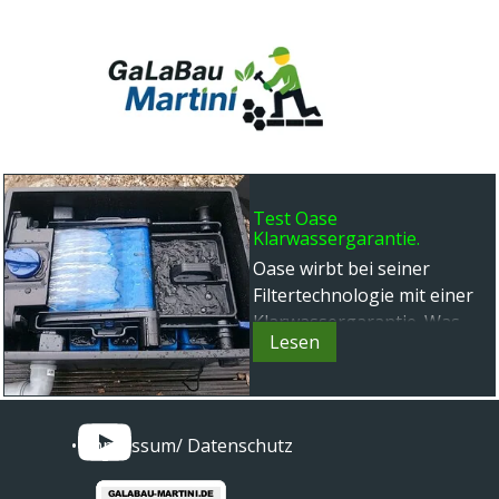
Direkt zum Seiteninhalt
Menü überspringen
Test Oase
Klarwassergarantie.
Oase wirbt bei seiner
Filtertechnologie mit einer
Klarwassergarantie. Was
Lesen
steckt dahinter, nur
Werbung?
• Impressum/ Datenschutz