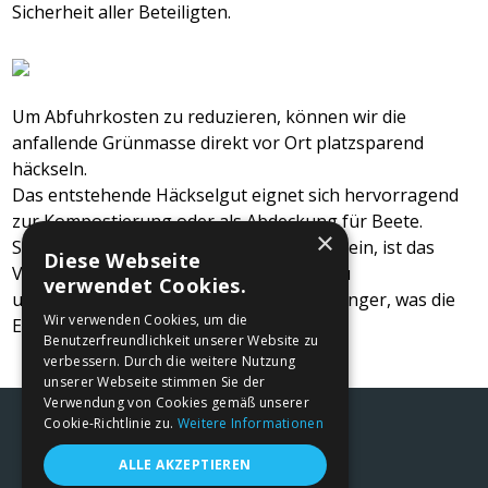
Sicherheit aller Beteiligten.
Um Abfuhrkosten zu reduzieren, können wir die
anfallende Grünmasse direkt vor Ort platzsparend
häckseln.
Das entstehende Häckselgut eignet sich hervorragend
zur Kompostierung oder als Abdeckung für Beete.
×
Sollte eine Abfuhr dennoch erforderlich sein, ist das
Diese Webseite
Volumen des Häckselguts im Vergleich zu
verwendet Cookies.
ungehäckseltem Buschwerk deutlich geringer, was die
Wir verwenden Cookies, um die
Entsorgungskosten spürbar senkt.
Benutzerfreundlichkeit unserer Website zu
verbessern. Durch die weitere Nutzung
unserer Webseite stimmen Sie der
Verwendung von Cookies gemäß unserer
Cookie-Richtlinie zu.
Weitere Informationen
• Impressum/ Datenschutz
ALLE AKZEPTIEREN